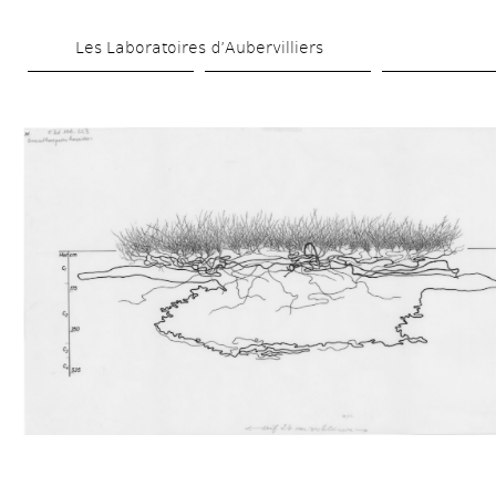
Aller 
Les Laboratoires d’Aubervilliers
au 
contenu 
principal