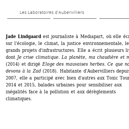
Aller 
Les Laboratoires d’Aubervilliers
au 
contenu 
principal
Jade Lindgaard
est journaliste à Mediapart, où elle écri
sur l'écologie, le climat, la justice environnementale, les
grands projets d'infrastructures. Elle a écrit plusieurs li
dont
Je crise climatique. La planète, ma chaudière et 
(2014) et dirigé 
Eloge des mauvaises herbes. Ce que no
devons à la Zad
(2018). Habitante d'Aubervilliers depuis
2007, elle a participé avec bien d'autres aux Toxic Tour
2014 et 2015, balades urbaines pour sensibiliser aux 
inégalités face à la pollution et aux dérèglements 
climatiques.