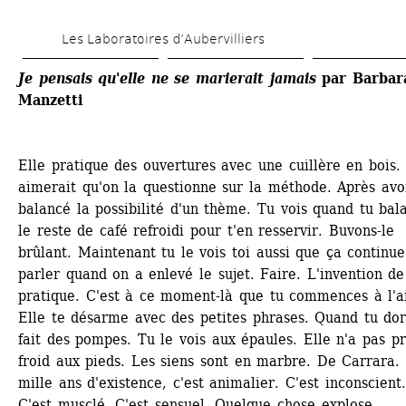
Aller 
Les Laboratoires d’Aubervilliers
au 
contenu 
Je pensais qu'elle ne se marierait jamais
par Barbara
Manzetti
principal
Elle pratique des ouvertures avec une cuillère en bois. 
aimerait qu'on la questionne sur la méthode. Après avoi
balancé la possibilité d'un thème. Tu vois quand tu bala
le reste de café refroidi pour t'en resservir. Buvons-le 
brûlant. Maintenant tu le vois toi aussi que ça continue
parler quand on a enlevé le sujet. Faire. L'invention de 
pratique. C'est à ce moment-là que tu commences à l'ai
Elle te désarme avec des petites phrases. Quand tu dors
fait des pompes. Tu le vois aux épaules. Elle n'a pas pri
froid aux pieds. Les siens sont en marbre. De Carrara. 
mille ans d'existence, c'est animalier. C'est inconscient. 
C'est musclé. C'est sensuel. Quelque chose explose. 