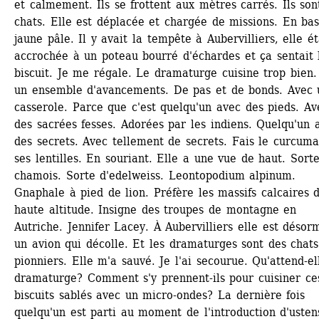
et calmement. Ils se frottent aux mètres carrés. Ils sont
chats. Elle est déplacée et chargée de missions. En bas
jaune pâle. Il y avait la tempête à Aubervilliers, elle éta
accrochée à un poteau bourré d'échardes et ça sentait l
biscuit. Je me régale. Le dramaturge cuisine trop bien. 
un ensemble d'avancements. De pas et de bonds. Avec 
casserole. Parce que c'est quelqu'un avec des pieds. Ave
des sacrées fesses. Adorées par les indiens. Quelqu'un a
des secrets. Avec tellement de secrets. Fais le curcuma
ses lentilles. En souriant. Elle a une vue de haut. Sorte
chamois. Sorte d'edelweiss. Leontopodium alpinum. 
Gnaphale à pied de lion. Préfère les massifs calcaires d
haute altitude. Insigne des troupes de montagne en 
Autriche. Jennifer Lacey. À Aubervilliers elle est désorm
un avion qui décolle. Et les dramaturges sont des chats
pionniers. Elle m'a sauvé. Je l'ai secourue. Qu'attend-ell
dramaturge? Comment s'y prennent-ils pour cuisiner ces
biscuits sablés avec un micro-ondes? La dernière fois 
quelqu'un est parti au moment de l'introduction d'ustens