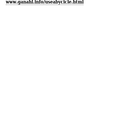
www.ganahl.info/useabycicle.html