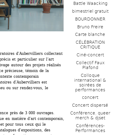
Battle Waacking
bimestriel gratuit
BOURDONNER
Bruno Freire
Carte blanche
CÉLÉBRATION 
CRITIQUE
toires d’Aubervilliers collectent 
Ciné-concert
écis et particulier sur l’art 
Collectif Faux 
ivage autour des projets réalisés 
Plafond 
e précieuse, témoin de la 
Colloque 
ontexte contemporain 
international & 
oires d’Aubervilliers est 
soirées de 
eu ou sur rendez-vous, le 
performances 
concert
Concert dispersé
ence près de 3 000 ouvrages. 
Conférence, queer 
merch & djset
ue en matière d’art contemporain, 
et pour tous ceux qui le 
Conférences-
atalogues d’expositions, des 
Performances