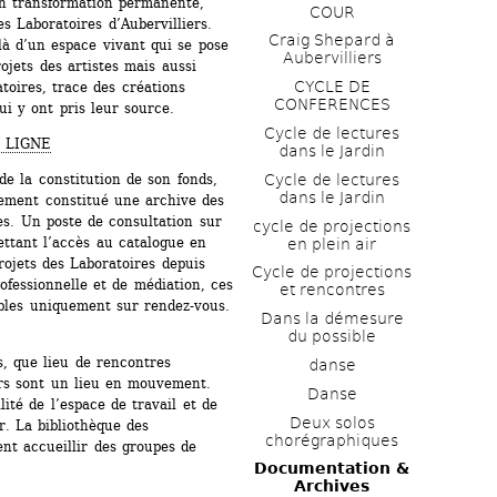
n transformation permanente, 
COUR
s Laboratoires d’Aubervilliers. 
Craig Shepard à 
là d’un espace vivant qui se pose 
Aubervilliers
jets des artistes mais aussi 
CYCLE DE 
oires, trace des créations 
CONFERENCES
ui y ont pris leur source.
Cycle de lectures 
 LIGNE
dans le Jardin
de la constitution de son fonds, 
Cycle de lectures 
dans le Jardin
lement constitué une archive des 
s. Un poste de consultation sur 
cycle de projections 
ettant l’accès au catalogue en 
en plein air
ojets des Laboratoires depuis 
Cycle de projections 
fessionnelle et de médiation, ces 
et rencontres
ables uniquement sur rendez-vous.
Dans la démesure 
du possible
s, que lieu de rencontres 
danse
ers sont un lieu en mouvement. 
Danse
lité de l’espace de travail et de 
Deux solos 
r. La bibliothèque des 
chorégraphiques
nt accueillir des groupes de 
Documentation & 
Archives