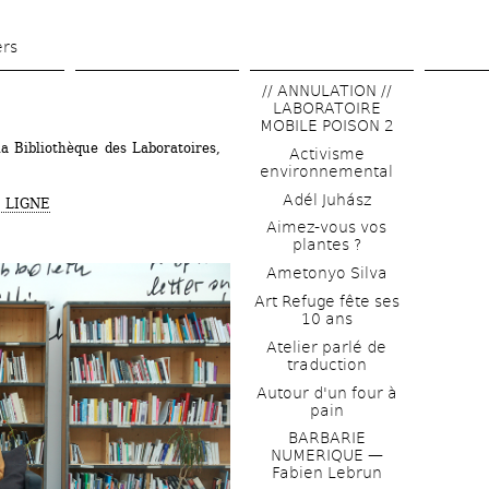
Aller 
au 
ers
contenu 
// ANNULATION // 
principal
LABORATOIRE 
MOBILE POISON 2
a Bibliothèque des Laboratoires, 
Activisme 
environnemental
Adél Juhász
 LIGNE
Aimez-vous vos 
plantes ?
Ametonyo Silva
Art Refuge fête ses 
10 ans
Atelier parlé de 
traduction
Autour d'un four à 
pain
BARBARIE 
NUMERIQUE — 
Fabien Lebrun