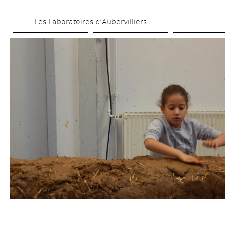
Aller 
Les Laboratoires d’Aubervilliers
au 
contenu 
principal