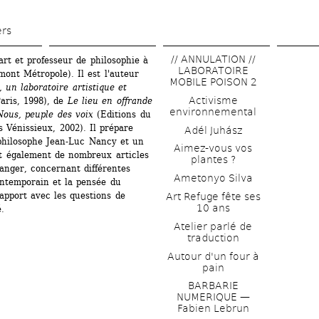
Aller 
au 
ers
contenu 
// ANNULATION // 
art et professeur de philosophie à 
principal
LABORATOIRE 
ont Métropole). Il est l'auteur 
MOBILE POISON 2
 un laboratoire artistique et 
Activisme 
aris, 1998), de 
Le lieu en offrande
environnemental
ous, peuple des voix
(Editions du 
s Vénissieux, 2002). Il prépare 
Adél Juhász
philosophe Jean-Luc Nancy et un 
Aimez-vous vos 
rit également de nombreux articles 
plantes ?
nger, concernant différentes 
Ametonyo Silva
ntemporain et la pensée du 
apport avec les questions de 
Art Refuge fête ses 
10 ans
.
Atelier parlé de 
traduction
Autour d'un four à 
pain
BARBARIE 
NUMERIQUE — 
Fabien Lebrun