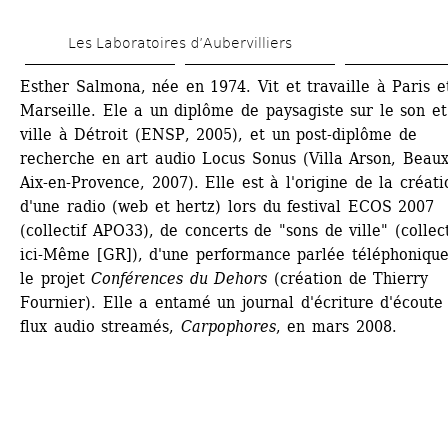
Aller 
Les Laboratoires d’Aubervilliers
au 
contenu 
Esther Salmona, née en 1974. Vit et travaille à Paris et
Marseille. Ele a un diplôme de paysagiste sur le son et 
principal
ville à Détroit (ENSP, 2005), et un post-diplôme de 
recherche en art audio Locus Sonus (Villa Arson, Beaux-
Aix-en-Provence, 2007). Elle est à l'origine de la créatio
d'une radio (web et hertz) lors du festival ECOS 2007 
(collectif APO33), de concerts de "sons de ville" (collecti
ici-Même [GR]), d'une performance parlée téléphonique
le projet 
Conférences du Dehors
(création de Thierry 
Fournier). Elle a entamé un journal d'écriture d'écoute 
flux audio streamés, 
Carpophores
, en mars 2008.