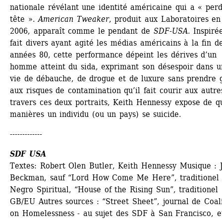
nationale révélant une identité américaine qui a « perdu
tête ». 
American Tweaker
, produit aux Laboratoires en
2006, apparaît comme le pendant de 
SDF-USA
. Inspiré
fait divers ayant agité les médias américains à la fin de
années 80, cette performance dépeint les dérives d’un 
homme atteint du sida, exprimant son désespoir dans un
vie de débauche, de drogue et de luxure sans prendre g
aux risques de contamination qu’il fait courir aux autres
travers ces deux portraits, Keith Hennessy expose de qu
manières un individu (ou un pays) se suicide. 
-------------
SDF USA
Textes: Robert Olen Butler, Keith Hennessy Musique : J
Beckman, sauf “Lord How Come Me Here”, traditionel 
Negro Spiritual, “House of the Rising Sun”, traditionel 
GB/EU Autres sources : “Street Sheet”, journal de Coali
on Homelessness - au sujet des SDF à San Francisco, et