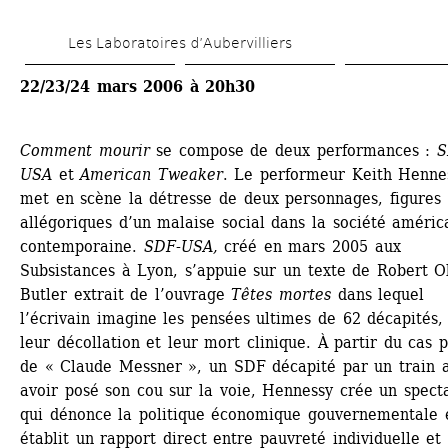
Aller 
Les Laboratoires d’Aubervilliers
au 
contenu 
22/23/24 mars 2006 à 20h30
principal
Comment mourir
se compose de deux performances : 
S
USA
et 
American Tweaker
. Le performeur Keith Hennes
met en scène la détresse de deux personnages, figures 
allégoriques d’un malaise social dans la société américa
contemporaine. 
SDF-USA,
créé en mars 2005 aux 
Subsistances à Lyon, s’appuie sur un texte de Robert Ol
Butler extrait de l’ouvrage 
Têtes mortes
dans lequel 
l’écrivain imagine les pensées ultimes de 62 décapités, 
leur décollation et leur mort clinique. À partir du cas pr
de « Claude Messner », un SDF décapité par un train a
avoir posé son cou sur la voie, Hennessy crée un specta
qui dénonce la politique économique gouvernementale e
établit un rapport direct entre pauvreté individuelle et 