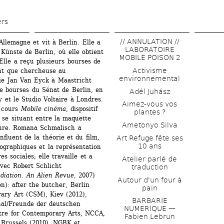
Aller 
au 
ers
contenu 
// ANNULATION // 
lemagne et vit à Berlin. Elle a 
principal
LABORATOIRE 
 Künste de Berlin, où elle obtient 
MOBILE POISON 2
lle a reçu plusieurs bourses de 
Activisme 
nt que chercheuse au 
environnemental
e Jan Van Eyck à Maastricht 
e bourses du Sénat de Berlin, en 
Adél Juhász
 et le Studio Voltaire à Londres.
Aimez-vous vos 
 cours 
Mobile cinéma
, dispositif 
plantes ?
 se situant entre la maquette 
Ametonyo Silva
ure. Romana Schmalisch a 
fluent de la théorie et du film, 
Art Refuge fête ses 
10 ans
ographiques et la représentation 
s sociales; elle travaille et a 
Atelier parlé de 
avec Robert Schlicht 
traduction
diation. An Alien Revue
, 2007)
Autour d'un four à 
n): after the butcher, Berlin 
pain
ary Art (CSM), Kiev (2012), 
BARBARIE 
nal/Freunde der deutschen 
NUMERIQUE — 
tre for Contemporary Arts, NCCA, 
Fabien Lebrun
 Brussels (2010), NGBK et 