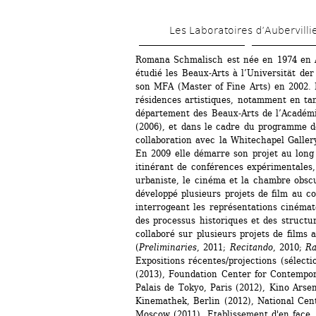
Les Laboratoires d’Aubervilli
Romana Schmalisch est née en 1974 en Al
étudié les Beaux-Arts à l’Universität der
son MFA (Master of Fine Arts) en 2002. E
résidences artistiques, notamment en ta
département des Beaux-Arts de l’Académi
(2006), et dans le cadre du programme d
collaboration avec la Whitechapel Gallery
En 2009 elle démarre son projet au long
itinérant de conférences expérimentales,
urbaniste, le cinéma et la chambre obsc
développé plusieurs projets de film au con
interrogeant les représentations cinémat
des processus historiques et des structure
collaboré sur plusieurs projets de films 
(
Preliminaries
, 2011; 
Recitando
, 2010; 
Ra
Expositions récentes/projections (sélectio
(2013), Foundation Center for Contempor
Palais de Tokyo, Paris (2012), Kino Arse
Kinemathek, Berlin (2012), National Cen
Moscow (2011), Etablissement d'en face,