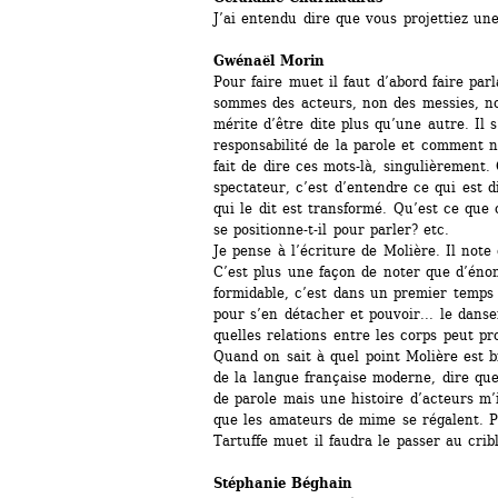
J’ai entendu dire que vous projettiez un
Gwénaël Morin 
Pour faire muet il faut d’abord faire par
sommes des acteurs, non des messies, no
mérite d’être dite plus qu’une autre. Il 
responsabilité de la parole et comment 
fait de dire ces mots-là, singulièrement.
spectateur, c’est d’entendre ce qui est d
qui le dit est transformé. Qu’est ce que
se positionne-t-il pour parler? etc.
Je pense à l’écriture de Molière. Il not
C’est plus une façon de noter que d’énon
formidable, c’est dans un premier temps d
pour s’en détacher et pouvoir... le danser
quelles relations entre les corps peut pr
Quand on sait à quel point Molière est 
de la langue française moderne, dire que 
de parole mais une histoire d’acteurs m’
que les amateurs de mime se régalent. Po
Tartuffe muet il faudra le passer au cribl
Stéphanie Béghain