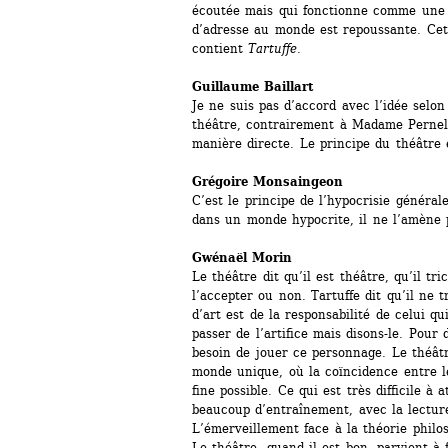
écoutée mais qui fonctionne comme une e
d’adresse au monde est repoussante. Cet
contient 
Tartuffe
. 
Guillaume Baillart 
Je ne suis pas d’accord avec l’idée selon 
théâtre, contrairement à Madame Pernell
manière directe. Le principe du théâtre
Grégoire Monsaingeon
C’est le principe de l’hypocrisie générale
dans un monde hypocrite, il ne l’amène p
Gwénaël Morin 
Le théâtre dit qu’il est théâtre, qu’il tri
l’accepter ou non. Tartuffe dit qu’il ne tr
d’art est de la responsabilité de celui qu
passer de l’artifice mais disons-le. Pour d
besoin de jouer ce personnage. Le théâtr
monde unique, où la coïncidence entre le 
fine possible. Ce qui est très difficile à 
beaucoup d’entraînement, avec la lecture
L’émerveillement face à la théorie philo
Le théâtre, quand il est bon, parvient à f