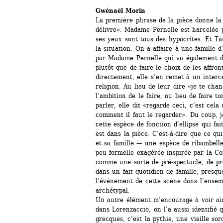
Gwénaël Morin 
La première phrase de la pièce donne la 
délivre». Madame Pernelle est harcelée pa
ses yeux sont tous des hypocrites. Et Tar
la situation. On a affaire à une famille d
par Madame Pernelle qui va également de
plutôt que de faire le choix de les affron
directement, elle s’en remet à un interce
religion. Au lieu de leur dire «je te cha
l’ambition de le faire, au lieu de faire 
parler, elle dit «regarde ceci, c’est cela 
comment il faut le regarder». Du coup, j
cette espèce de fonction d’ellipse qui fai
est dans la pièce. C’est-à-dire que ce qu
et sa famille — une espèce de ribambelle
peu formelle exagérée inspirée par la Co
comme une sorte de pré-spectacle, de pré
dans un fait quotidien de famille, presqu
l’événement de cette scène dans l’ensemb
archétypal.
Un autre élément m’encourage à voir ain
dans Lorenzaccio, on l’a aussi identifié q
grecques, c’est la pythie, une vieille sor