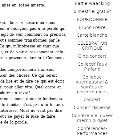
Battle Waacking
e mise en scène muette...
bimestriel gratuit
BOURDONNER
lant. Dans la mesure où nous 
Bruno Freire
us n’énonçons pas une parole qui 
s’agit de voir comment on prend la 
Carte blanche
nous sommes transformés par le 
CÉLÉBRATION 
 Ce qui m’intéresse en tant que 
CRITIQUE
it, et de voir aussi comment celui 
Ciné-concert
 cela provoque chez lui? Comment 
Collectif Faux 
Plafond 
e des comportements humains. 
cer des choses. Ce qui serait 
Colloque 
e lire et de dire ce qui est écrit 
international & 
soirées de 
, pour aller vite. Quel corps et 
performances 
oduire un texte?
brandi comme étant le fondement 
concert
le théâtre n’est pas une histoire 
Concert dispersé
intéresse. Muet ne veut pas dire 
Conférence, queer 
ur se payer le luxe de faire 
merch & djset
e de la parole.
Conférences-
Performances