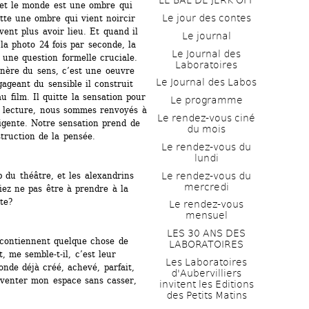
LE BAL DE JERK OFF
et le monde est une ombre qui 
Le jour des contes
ette une ombre qui vient noircir 
vent plus avoir lieu. Et quand il 
Le journal
 la photo 24 fois par seconde, la 
Le Journal des 
une question formelle cruciale. 
Laboratoires
nère du sens, c’est une oeuvre 
Le Journal des Labos
ageant du sensible il construit 
u film. Il quitte la sensation pour 
Le programme
sa lecture, nous sommes renvoyés à 
Le rendez-vous ciné 
igente. Notre sensation prend de 
du mois
struction de la pensée.
Le rendez-vous du 
lundi
Le rendez-vous du 
 du théâtre, et les alexandrins 
mercredi
ez ne pas être à prendre à la 
te?
Le rendez-vous 
mensuel
LES 30 ANS DES 
 contiennent quelque chose de 
LABORATOIRES
, me semble-t-il, c’est leur 
Les Laboratoires 
de déjà créé, achevé, parfait, 
d'Aubervilliers 
nventer mon espace sans casser, 
invitent les Editions 
des Petits Matins