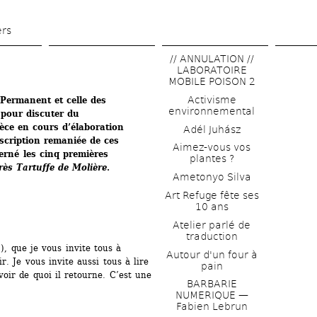
Aller 
au 
ers
contenu 
// ANNULATION // 
principal
LABORATOIRE 
MOBILE POISON 2
Activisme 
Permanent et celle des 
environnemental
pour discuter du 
èce en cours d’élaboration 
Adél Juhász
scription remaniée de ces 
Aimez-vous vos 
rné les cinq premières 
plantes ?
rès Tartuffe de Molière
.
Ametonyo Silva
Art Refuge fête ses 
10 ans
Atelier parlé de 
traduction
, que je vous invite tous à 
Autour d'un four à 
r. Je vous invite aussi tous à lire 
pain
oir de quoi il retourne. C’est une 
BARBARIE 
NUMERIQUE — 
Fabien Lebrun