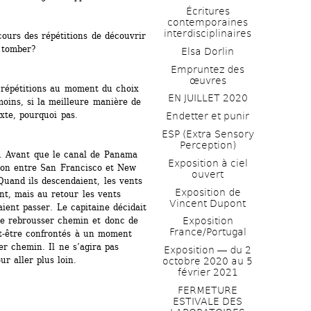
Écritures 
contemporaines 
interdisciplinaires
cours des répétitions de découvrir 
r tomber?
Elsa Dorlin
Empruntez des 
œuvres
 répétitions au moment du choix 
EN JUILLET 2020
ins, si la meilleure manière de 
xte, pourquoi pas.
Endetter et punir
ESP (Extra Sensory 
Perception)
. Avant que le canal de Panama 
Exposition à ciel 
aison entre San Francisco et New 
ouvert
uand ils descendaient, les vents 
Exposition de 
nt, mais au retour les vents 
Vincent Dupont
ient passer. Le capitaine décidait 
de rebrousser chemin et donc de 
Exposition 
France/Portugal
t-être confrontés à un moment 
r chemin. Il ne s’agira pas 
Exposition ― du 2 
r aller plus loin.
octobre 2020 au 5 
février 2021
FERMETURE 
ESTIVALE DES 