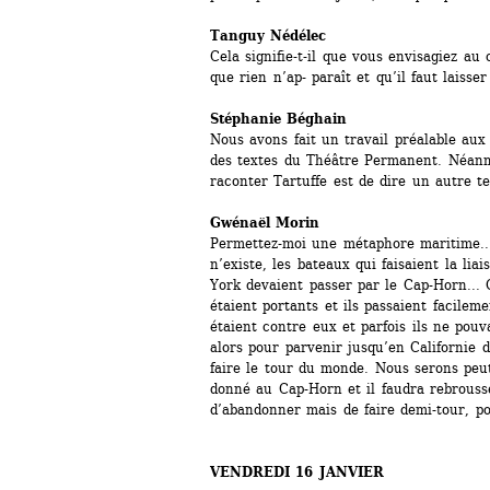
Tanguy Nédélec
Cela signifie-t-il que vous envisagiez au 
que rien n’ap- paraît et qu’il faut laisse
Stéphanie Béghain
Nous avons fait un travail préalable aux
des textes du Théâtre Permanent. Néanmo
raconter Tartuffe est de dire un autre te
Gwénaël Morin 
Permettez-moi une métaphore maritime..
n’existe, les bateaux qui faisaient la li
York devaient passer par le Cap-Horn... Q
étaient portants et ils passaient facileme
étaient contre eux et parfois ils ne pouva
alors pour parvenir jusqu’en Californie 
faire le tour du monde. Nous serons peu
donné au Cap-Horn et il faudra rebrousse
d’abandonner mais de faire demi-tour, pou
VENDREDI 16 JANVIER