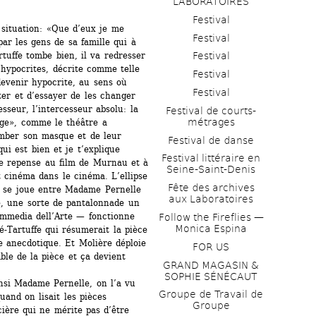
LABORATOIRES
Festival
situation: «Que d’eux je me 
Festival
r les gens de sa famille qui à 
tuffe tombe bien, il va redresser 
Festival
’hypocrites, décrite comme telle 
Festival
venir hypocrite, au sens où 
Festival
ter et d’essayer de les changer 
sseur, l’intercesseur absolu: la 
Festival de courts-
métrages 
nge», comme le théâtre a 
tomber son masque et de leur 
Festival de danse
qui est bien et je t’explique 
Festival littéraire en 
e repense au film de Murnau et à 
Seine-Saint-Denis
t cinéma dans le cinéma. L’ellipse 
Fête des archives 
i se joue entre Madame Pernelle 
aux Laboratoires
, une sorte de pantalonnade un 
mmedia dell’Arte — fonctionne 
Follow the Fireflies — 
Monica Espina
-Tartuffe qui résumerait la pièce 
e anecdotique. Et Molière déploie 
FOR US
le de la pièce et ça devient 
GRAND MAGASIN & 
SOPHIE SÉNÉCAUT
si Madame Pernelle, on l’a vu 
Groupe de Travail de 
uand on lisait les pièces 
Groupe
cière qui ne mérite pas d’être 