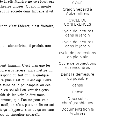
Gwénaël: Molière ne se réduit pas 
COUR
théâtre d’idées. Quand il monte 
Craig Shepard à 
sur la société dans laquelle il vit.
Aubervilliers
CYCLE DE 
CONFERENCES
sinon c’est Diderot, c’est Voltaire, 
Cycle de lectures 
dans le Jardin
Cycle de lectures 
, en alexandrins, il produit une 
dans le Jardin
cycle de projections 
en plein air
Cycle de projections 
ent humain. C’est vrai que les 
et rencontres
dre à la légère, mais mettre un 
Dans la démesure 
spond au fait qu’il a quelque 
du possible
e plus c’est qu’il est agi. Faire 
danse
 faire de la philosophie ou des 
e en soi où l’on voit des gens 
Danse
ait de les voir le dire nous 
Deux solos 
ommes, que l’on ne peut voir 
chorégraphiques
util, ce n’est pas une fin en soi. 
Documentation & 
t ça n’apporte rien et ça ne vaut 
Archives
ose de singulier apparaît.