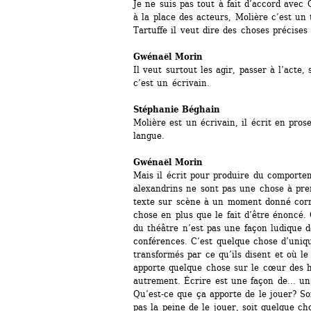
Je ne suis pas tout à fait d’accord avec 
à la place des acteurs, Molière c’est un 
Tartuffe il veut dire des choses précises 
Gwénaël Morin 
Il veut surtout les agir, passer à l’acte, 
c’est un écrivain.
Stéphanie Béghain
Molière est un écrivain, il écrit en prose
langue.
Gwénaël Morin 
Mais il écrit pour produire du comportem
alexandrins ne sont pas une chose à pren
texte sur scène à un moment donné corre
chose en plus que le fait d’être énoncé. C
du théâtre n’est pas une façon ludique de
conférences. C’est quelque chose d’uniqu
transformés par ce qu’ils disent et où le f
apporte quelque chose sur le cœur des h
autrement. Écrire est une façon de... un o
Qu’est-ce que ça apporte de le jouer? Soi
pas la peine de le jouer, soit quelque ch