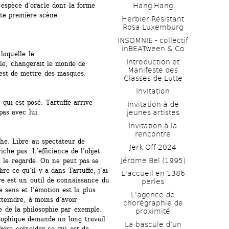
spèce d’oracle dont la forme 
Hang Hang
te première scène 
Herbier Résistant 
Rosa Luxemburg
INSOMNIE - collectif 
inBEATween & Co
laquelle le 
Introduction et 
e, changerait le monde de 
Manifeste des 
 est de mettre des masques.
Classes de Lutte
Invitation
 qui est posé. Tartuffe arrive 
Invitation à de 
as avec lui.
jeunes artistes 
Invitation à la 
rencontre
che. Libre au spectateur de 
Jerk Off 2024
iche pas. L’efficience de l’objet 
Jérome Bel (1995)
i le regarde. On ne peut pas se 
ire ce qu’il y a dans Tartuffe, j’ai 
L'accueil en 1386 
e est un outil de connaissance du 
perles
sens et l’émotion est la plus 
L'agence de 
atteindre, à moins d’avoir 
chorégraphie de 
 de la philosophie par exemple. 
proximité
sophique demande un long travail. 
La bascule d’un 
aire coïncider ce qui est de 