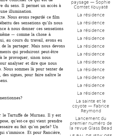
paysage — Sophie 
dre du sens. Il permet un accès à 
Comtet Kouyaté
, une illumination.
La résidence
cte. Nous avons regardé ce film 
La résidence
ébattu des sensations qu’ils nous 
nce à nous donner ces sensations 
La résidence
-même — comme la chose à 
La résidence
ui, au cours du travail, avons eu 
La résidence
 de la partager. Mais nous devons 
ents qui produiront peut-être 
La résidence
à le provoquer, sinon nous 
La résidence
ur analyser et dire que nous 
. Nous sommes là pour tenter de 
La résidence
 des signes, pour faire naître le 
La résidence
sens.
La résidence
La résidence
 mentionnes?
La sainte et le 
coyote — Fabrice 
Reymond
ur le Tartuffe de Murnau. Il y est 
Lancement du 
rpose, qu’est-ce qui vient prendre 
premier numéro de 
essaire au fait qu’on parle? Un 
la revue Glass Bead
ui s’immisce. Et pour Rancière, 