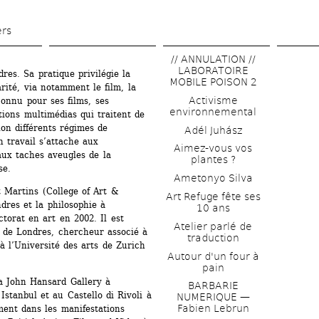
Aller 
au 
ers
contenu 
// ANNULATION // 
principal
LABORATOIRE 
res. Sa pratique privilégie la 
MOBILE POISON 2
rité, via notamment le film, la 
Activisme 
connu pour ses films, ses 
environnemental
ions multimédias qui traitent de 
lon différents régimes de 
Adél Juhász
 travail s’attache aux 
Aimez-vous vos 
ux taches aveugles de la 
plantes ?
se.
Ametonyo Silva
t Martins (College of Art & 
Art Refuge fête ses 
dres et la philosophie à 
10 ans
torat en art en 2002. Il est 
Atelier parlé de 
t de Londres, chercheur associé à 
traduction
 l’Université des arts de Zurich 
Autour d'un four à 
pain
a John Hansard Gallery à 
BARBARIE 
stanbul et au Castello di Rivoli à 
NUMERIQUE — 
Fabien Lebrun
ent dans les manifestations 