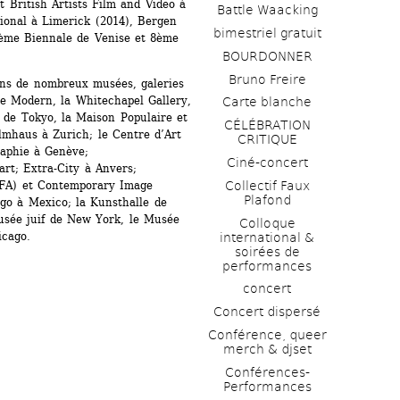
 British Artists Film and Video à 
Battle Waacking
ional à Limerick (2014), Bergen 
bimestriel gratuit
ème Biennale de Venise et 8ème 
BOURDONNER
Bruno Freire
ans de nombreux musées, galeries 
e Modern, la Whitechapel Gallery, 
Carte blanche
 de Tokyo, la Maison Populaire et 
CÉLÉBRATION 
mhaus à Zurich; le Centre d’Art 
CRITIQUE
aphie à Genève; 
Ciné-concert
t; Extra-City à Anvers; 
Collectif Faux 
FA) et Contemporary Image 
Plafond 
go à Mexico; la Kunsthalle de 
Musée juif de New York, le Musée 
Colloque 
icago.
international & 
soirées de 
performances 
concert
Concert dispersé
Conférence, queer 
merch & djset
Conférences-
Performances