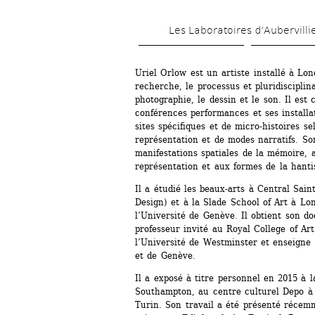
Les Laboratoires d’Aubervilli
Uriel Orlow est un artiste installé à Lond
recherche, le processus et pluridisciplina
photographie, le dessin et le son. Il est 
conférences performances et ses installat
sites spécifiques et de micro-histoires se
représentation et de modes narratifs. Son
manifestations spatiales de la mémoire, a
représentation et aux formes de la hanti
Il a étudié les beaux-arts à Central Sain
Design) et à la Slade School of Art à Lon
l’Université de Genève. Il obtient son doc
professeur invité au Royal College of Ar
l’Université de Westminster et enseigne à
et de Genève.
Il a exposé à titre personnel en 2015 à l
Southampton, au centre culturel Depo à I
Turin. Son travail a été présenté récemm