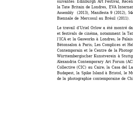
suivantes: Edinburgh Art Festival, Recent
la Tate Britain de Londres, EVA Internat
Assembly (2013), Manifesta 9 (2012), 54
Biennale de Mercosul au Brésil (2011).
Le travail d’Uriel Orlow a été montré d
et festivals de cinéma, notamment la Tat
l’ICA et la Gasworks à Londres; le Palais
Bétonsalon à Paris; Les Complices et Hel
Contemporain et le Centre de la Photogr
Württembergischer Kunstverein à Stuttgar
Alexandria Contemporary Art Forum (AC
Collective (CIC) au Caire; la Casa del La
Budapest, la Spike Island à Bristol, le 
de la photographie contemporaine de Ch