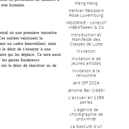
Hang Hang
x non humains.
Herbier Résistant 
Rosa Luxemburg
INSOMNIE - collectif 
inBEATween & Co
tal où une première tentative 
Introduction et 
es soirées valorisent la 
Manifeste des 
ant un cadre bienveillant, mais 
Classes de Lutte
 le désir de s’essayer à une 
Invitation
aire qui les déplace. Ce sera aussi 
Invitation à de 
les gestes fondateurs 
jeunes artistes 
 ont le désir de réactiver ou de 
Invitation à la 
rencontre
Jerk Off 2024
Jérome Bel (1995)
L'accueil en 1386 
perles
L'agence de 
chorégraphie de 
proximité
La bascule d’un 