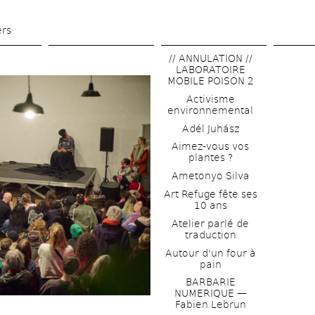
Aller 
au 
ers
contenu 
// ANNULATION // 
principal
LABORATOIRE 
MOBILE POISON 2
Activisme 
environnemental
Adél Juhász
Aimez-vous vos 
plantes ?
Ametonyo Silva
Art Refuge fête ses 
10 ans
Atelier parlé de 
traduction
Autour d'un four à 
pain
BARBARIE 
NUMERIQUE — 
Fabien Lebrun