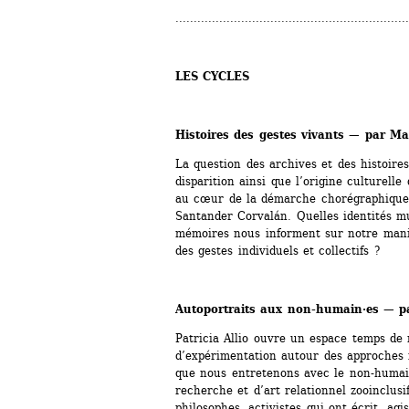
................................................................
LES CYCLES
Histoires des gestes vivants — par M
La question des archives et des histoires
disparition ainsi que l’origine culturelle
au cœur de la démarche chorégraphique e
Santander Corvalán. Quelles identités mul
mémoires nous informent sur notre mani
des gestes individuels et collectifs ?
Autoportraits aux non-humain·es — par
Patricia Allio ouvre un espace temps de 
d’expérimentation autour des approches in
que nous entretenons avec le non-humain.
recherche et d’art relationnel zooinclusif,
philosophes, activistes qui ont écrit, ag