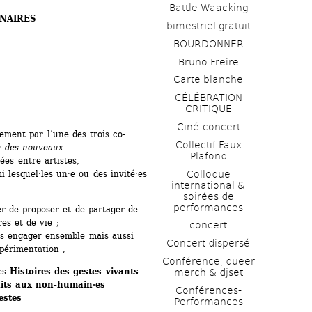
Battle Waacking
INAIRES
bimestriel gratuit
BOURDONNER
Bruno Freire
Carte blanche
CÉLÉBRATION 
CRITIQUE
Ciné-concert
ement par l’une des trois co-
Collectif Faux 
 des nouveaux 
Plafond 
es entre artistes, 
Colloque 
lesquel·les un·e ou des invité·es 
international & 
soirées de 
performances 
r de proposer et de partager de 
s et de vie ;
concert
s engager ensemble mais aussi 
Concert dispersé
périmentation ;
Conférence, queer 
es 
Histoires des gestes vivants
merch & djset
its aux non-humain·es
Conférences-
estes
Performances