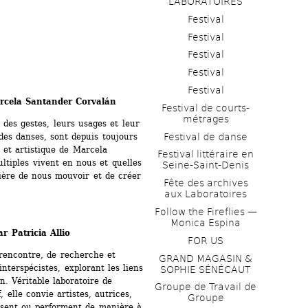
LABORATOIRES
Festival
Festival
Festival
Festival
Festival
arcela Santander Corvalán
Festival de courts-
métrages 
 des gestes, leurs usages et leur 
Festival de danse
 des danses, sont depuis toujours 
t artistique de Marcela 
Festival littéraire en 
tiples vivent en nous et quelles 
Seine-Saint-Denis
ère de nous mouvoir et de créer 
Fête des archives 
aux Laboratoires
Follow the Fireflies — 
Monica Espina
 Patricia Allio
FOR US
rencontre, de recherche et 
GRAND MAGASIN & 
terspécistes, explorant les liens 
SOPHIE SÉNÉCAUT
 Véritable laboratoire de 
Groupe de Travail de 
 elle convie artistes, autrices, 
Groupe
issent ou performent de manière à 