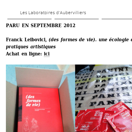
Aller 
Les Laboratoires d’Aubervilliers
au 
contenu 
PARU EN SEPTEMBRE 2012
principal
Franck Leibovici, 
(des formes de vie). une écologie d
pratiques artistiques
Achat en ligne: 
ici