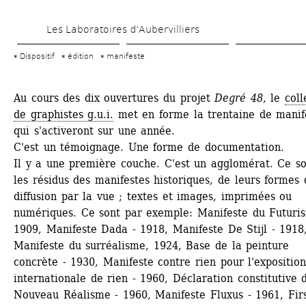
Aller 
Les Laboratoires d’Aubervilliers
au 
contenu 
Dispositif
édition
manifeste
principal
Au cours des dix ouvertures du projet 
Degré 48
, le 
colle
de graphistes g.u.i.
met en forme la trentaine de manife
qui s'activeront sur une année. 
C'est un témoignage. Une forme de documentation. 
Il y a une première couche. C'est un agglomérat. Ce so
les résidus des manifestes historiques, de leurs formes d
diffusion par la vue ; textes et images, imprimées ou 
numériques. Ce sont par exemple: Manifeste du Futuris
1909, Manifeste Dada - 1918, Manifeste De Stijl - 1918,
Manifeste du surréalisme, 1924, Base de la peinture 
concrète - 1930, Manifeste contre rien pour l'exposition
internationale de rien - 1960, Déclaration constitutive d
Nouveau Réalisme - 1960, Manifeste Fluxus - 1961, Firs