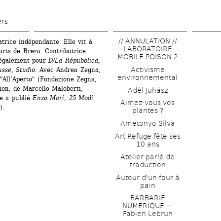
Aller 
au 
ers
contenu 
// ANNULATION // 
rice indépendante. Elle vit à 
principal
LABORATOIRE 
rts de Brera. Contributrice 
MOBILE POISON 2
 également pour 
D/La Répubblica, 
Activisme 
usse, Studio
. Avec Andrea Zegna, 
environnemental
 "All’Aperto" (Fondazione Zegna, 
ion, de Marcello Maloberti, 
Adél Juhász
e a publié 
Enzo Mari, 25 Modi 
Aimez-vous vos 
).
plantes ?
Ametonyo Silva
Art Refuge fête ses 
10 ans
Atelier parlé de 
traduction
Autour d'un four à 
pain
BARBARIE 
NUMERIQUE — 
Fabien Lebrun