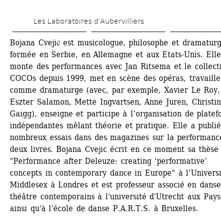
Aller 
Les Laboratoires d’Aubervilliers
au 
contenu 
Bojana Cvejić est musicologue, philosophe et dramaturg
formée en Serbie, en Allemagne et aux Etats-Unis. Elle 
principal
monte des performances avec Jan Ritsema et le collectif
COCOs depuis 1999, met en scène des opéras, travaille 
comme dramaturge (avec, par exemple, Xavier Le Roy, 
Eszter Salamon, Mette Ingvartsen, Anne Juren, Christin
Gaigg), enseigne et participe à l’organisation de platef
indépendantes mêlant théorie et pratique. Elle a publié
nombreux essais dans des magazines sur la performance
deux livres. Bojana Cvejic écrit en ce moment sa thèse 
"Performance after Deleuze: creating ‘performative’ 
concepts in contemporary dance in Europe" à l’Universi
Middlesex à Londres et est professeur associé en danse 
théâtre contemporains à l'université d'Utrecht aux Pays
ainsi qu'à l'école de danse P.A.R.T.S. à Bruxelles.