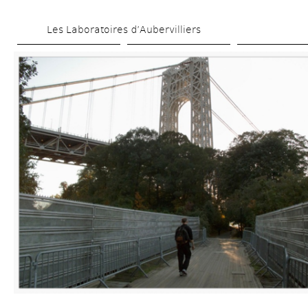
Aller 
Les Laboratoires d’Aubervilliers
au 
contenu 
principal