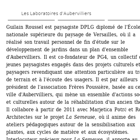
Aller 
Les Laboratoires d’Aubervilliers
au 
contenu 
Guilain Roussel est paysagiste DPLG diplomé de l'École
nationale supérieure du paysage de Versailles, où il a 
principal
réalisé son travail personnel de fin d'étude sur le 
développement de jardins dans un plan d'ensemble 
d'Aubervilliers. Il est co-fondateur de PG4, un collectif 
jeunes paysagistes engagés dans des projets culturels et
paysagers revendiquant une attention particulière au tra
de terrain et à l'écoute des usagers. Il est par ailleurs 
président de l'association Frères Poussière, basée au ce
ville d'Aubervilliers, qui mène un ensemble d'actions soc
et culturelles autour de la réhabilitation d'un ancien thé
Il collabore à partir de 2011 avec Marjetica Potrč et R
Architectes sur le projet 
La Semeuse
, où il anime des 
ateliers pédagogiques autour de la sensibilisation aux 
plantes, aux cycles de matière et aux écosystèmes. 
Interlocuteur précieux pour 
La Semeuse
, il apporte au 