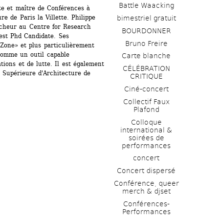
Battle Waacking
te et maître de Conférences à 
e de Paris la Villette. Philippe 
bimestriel gratuit
rcheur au Centre for Research 
BOURDONNER
est Phd Candidate. Ses 
Bruno Freire
Zone» et plus particulièrement 
 comme un outil capable 
Carte blanche
ons et de lutte. Il est également 
CÉLÉBRATION 
 Supérieure d'Architecture de 
CRITIQUE
Ciné-concert
Collectif Faux 
Plafond 
Colloque 
international & 
soirées de 
performances 
concert
Concert dispersé
Conférence, queer 
merch & djset
Conférences-
Performances