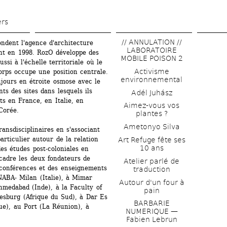
Aller 
au 
ers
contenu 
// ANNULATION // 
ndent l'agence d'architecture 
principal
LABORATOIRE 
t en 1998. RozO développe des 
MOBILE POISON 2
si à l'échelle territoriale où le 
Activisme 
rps occupe une position centrale. 
environnemental
jours en étroite osmose avec le 
ts des sites dans lesquels ils 
Adél Juhász
s en France, en Italie, en 
Aimez-vous vos 
Corée.
plantes ?
Ametonyo Silva
nsdisciplinaires en s'associant 
rticulier autour de la relation 
Art Refuge fête ses 
10 ans
es études post-coloniales en 
cadre les deux fondateurs de 
Atelier parlé de 
conférences et des enseignements 
traduction
ABA- Milan (Italie), à Mimar 
Autour d'un four à 
medabad (Inde), à la Faculty of 
pain
esburg (Afrique du Sud), à Dar Es 
BARBARIE 
), au Port (La Réunion), à 
NUMERIQUE — 
Fabien Lebrun