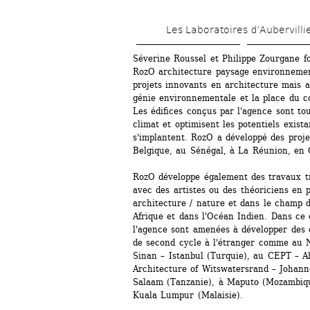
Les Laboratoires d’Aubervilli
Séverine Roussel et Philippe Zourgane fo
RozO architecture paysage environnemen
projets innovants en architecture mais aus
génie environnementale et la place du co
Les édifices conçus par l'agence sont tou
climat et optimisent les potentiels existan
s'implantent. RozO a développé des projet
Belgique, au Sénégal, à La Réunion, en 
RozO développe également des travaux tra
avec des artistes ou des théoriciens en pa
architecture / nature et dans le champ d
Afrique et dans l'Océan Indien. Dans ce 
l'agence sont amenées à développer des 
de second cycle à l'étranger comme au N
Sinan – Istanbul (Turquie), au CEPT – Ah
Architecture of Witswatersrand – Johann
Salaam (Tanzanie), à Maputo (Mozambique
Kuala Lumpur (Malaisie).