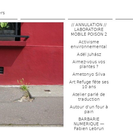
Aller 
au 
ers
contenu 
// ANNULATION // 
principal
LABORATOIRE 
MOBILE POISON 2
Activisme 
environnemental
Adél Juhász
Aimez-vous vos 
plantes ?
Ametonyo Silva
Art Refuge fête ses 
10 ans
Atelier parlé de 
traduction
Autour d'un four à 
pain
BARBARIE 
NUMERIQUE — 
Fabien Lebrun