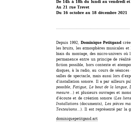
D
e 14h à 18h du lundi au vendredi et
Au 21 rue Trevet
Du 16 octobre au 18 décembre 2021
...............................................................
Depuis 1992, 
Dominique Petitgand
crée 
les bruits, les atmosphères musicales et l
biais du montage, des micro-univers où l
permanence entre un principe de réalité
fiction possible, hors contexte et ­atempor
disques, à la radio, au cours de séances
salles de spectacle, mais aussi lors d’exp
d’installation sonore. Il a par ailleurs p
possible, Fatigue, Le bout de la langue, 
mesure
...) et plusieurs ouvrages et mon
d’écoute et de création sonore (
Les liens
Installation
s (documents), 
Les pièces man
Textes/sons
...). Il est représenté par la 
dominiquepetitgand.art