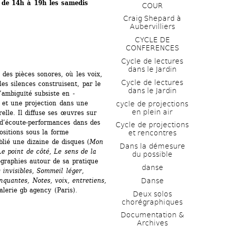
 de 14h à 19h les samedis
COUR
Craig Shepard à 
Aubervilliers
CYCLE DE 
CONFERENCES
Cycle de lectures 
dans le Jardin
des pièces ­sonores, où les voix, 
Cycle de lectures 
es silences construisent, par le 
dans le Jardin
’ambiguïté subsiste en ­
 et une projection dans une 
cycle de projections 
en plein air
elle. Il diffuse ses œuvres sur 
 d’écoute-performances dans des 
Cycle de projections 
ositions sous la forme 
et rencontres
ublié une dizaine de disques (
Mon 
Dans la démesure 
Le point de côté, Le sens de la 
du possible
ographies autour de sa pratique 
danse
 invisibles, Sommeil léger, 
quantes, Notes, voix, entretiens, 
Danse
galerie gb agency (Paris).
Deux solos 
chorégraphiques
Documentation & 
Archives