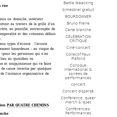
Battle Waacking
n rue 
bimestriel gratuit
BOURDONNER
puis un domicile, intérieur 
Bruno Freire
ttoir au travers de la grille d’un 
rète, en pointillé, entrecoupée de 
Carte blanche
emporalité et des créneaux définis 
CÉLÉBRATION 
. 
CRITIQUE
ux types d’écoute : l’écoute 
Ciné-concert
alement hasardeuse – au risque de 
e (pour les personnes qui n’en 
Collectif Faux 
Plafond 
lieu au quotidien ou 
e et soupçonneuse qui va faire 
Colloque 
de cause (avertie par quelques 
international & 
e l’instance organisatrice de 
soirées de 
performances 
concert
Concert dispersé
Conférence, queer 
merch & djset
ion 
PAR QUATRE CHEMINS
Conférences-
Performances
anche