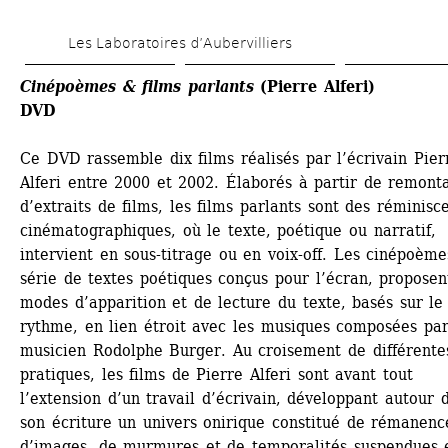
Aller 
Les Laboratoires d’Aubervilliers
au 
contenu 
Cinépoèmes & films parlants
(Pierre Alferi)
DVD
principal
Ce DVD rassemble dix films réalisés par l’écrivain Pierr
Alferi entre 2000 et 2002. Élaborés à partir de remonta
d’extraits de films, les films parlants sont des réminisce
cinématographiques, où le texte, poétique ou narratif, 
intervient en sous-titrage ou en voix-off. Les cinépoèmes
série de textes poétiques conçus pour l’écran, proposent
modes d’apparition et de lecture du texte, basés sur le 
rythme, en lien étroit avec les musiques composées par 
musicien Rodolphe Burger. Au croisement de différentes
pratiques, les films de Pierre Alferi sont avant tout 
l’extension d’un travail d’écrivain, développant autour d
son écriture un univers onirique constitué de rémanence
d’images, de murmures et de temporalités suspendues e