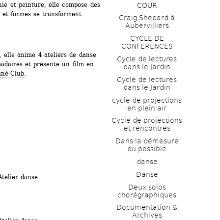
hie et peinture, elle compose des 
COUR
 et formes se transforment 
Craig Shepard à 
Aubervilliers
CYCLE DE 
CONFERENCES
elle anime 4 ateliers de danse 
Cycle de lectures 
adaires
et présente un film en 
dans le Jardin
iné-Club
. 
Cycle de lectures 
dans le Jardin
cycle de projections 
en plein air
Cycle de projections 
et rencontres
Dans la démesure 
du possible
danse
Danse
lier danse
Deux solos 
chorégraphiques
Documentation & 
Archives