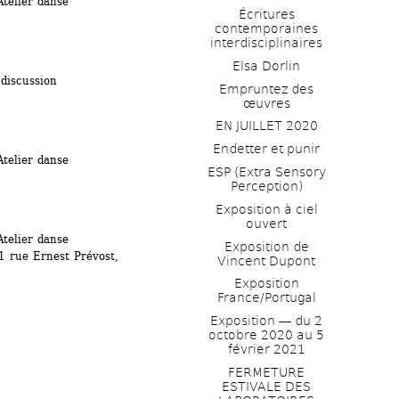
lier danse
Écritures 
contemporaines 
interdisciplinaires
Elsa Dorlin
discussion
Empruntez des 
œuvres
EN JUILLET 2020
Endetter et punir
lier danse
ESP (Extra Sensory 
Perception)
Exposition à ciel 
ouvert
lier danse
Exposition de 
 rue Ernest Prévost, 
Vincent Dupont
Exposition 
France/Portugal
Exposition ― du 2 
octobre 2020 au 5 
février 2021
FERMETURE 
ESTIVALE DES 