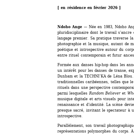
[ en résidence en février 2026 ]
Ndoho Ange — 
Née en 1983, Ndoho Ange
pluridisciplinaire dont le travail s’anc
langage premier. Sa pratique traverse la d
photographie et la musique, autant de 
poétique et introspective autour du corp
entre rituel contemporain et futur ances
Formée aux danses hip-hop dans les année
un intérêt pour les danses de transe, ex
Dunham et la TECHNI’KA de Léna Blou. I
traditionnelles caribéennes, telles que l
rituels dans une perspective contemporai
parmi lesquelles 
Random Believer
et 
Who
musique digitale et arts visuels pour int
renaissance et d’identité. La scène devie
presque sacré, invitant le spectateur à 
introspective.
Parallèlement, son travail photographique,
représentations polymorphes du corps. À 