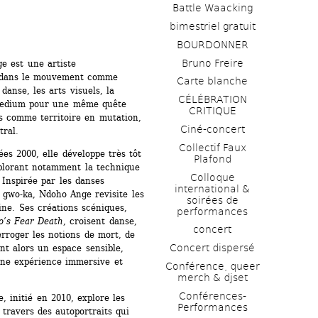
Battle Waacking
bimestriel gratuit
BOURDONNER
Bruno Freire
 est une artiste 
re dans le mouvement comme 
Carte blanche
anse, les arts visuels, la 
CÉLÉBRATION 
medium pour une même quête 
CRITIQUE
s comme territoire en mutation, 
Ciné-concert
tral.
Collectif Faux 
s 2000, elle développe très tôt 
Plafond 
plorant notamment la technique 
Colloque 
nspirée par les danses 
international & 
e gwo-ka, Ndoho Ange revisite les 
soirées de 
ne. Ses créations scéniques, 
performances 
’s Fear Death
, croisent danse, 
concert
erroger les notions de mort, de 
Concert dispersé
nt alors un espace sensible, 
une expérience immersive et 
Conférence, queer 
merch & djset
Conférences-
 initié en 2010, explore les 
Performances
travers des autoportraits qui 