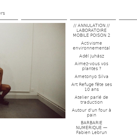
Aller 
au 
ers
contenu 
// ANNULATION // 
principal
LABORATOIRE 
MOBILE POISON 2
Activisme 
environnemental
Adél Juhász
Aimez-vous vos 
plantes ?
Ametonyo Silva
Art Refuge fête ses 
10 ans
Atelier parlé de 
traduction
Autour d'un four à 
pain
BARBARIE 
NUMERIQUE — 
Fabien Lebrun