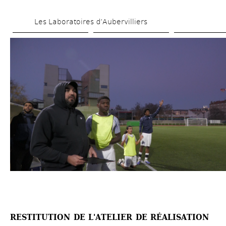
Aller 
Les Laboratoires d’Aubervilliers
au 
contenu 
principal
RESTITUTION DE L'ATELIER DE RÉALISATION 