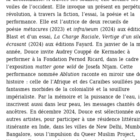
voiles de l’occident. Elle invoque un présent en perpétu
révolution, à travers la fiction, l’essai, la poésie et la 
performance. Elle est l’autrice de deux recueils de 
poésie 
métacures
(2023) et 
infra/seum
(2024) aux éditio
Blast et d’un essai, 
La Charge Raciale, Vertige d’un sil
écrasant
(2024) aux éditions Fayard. En janvier de la 
année, Douce invite Audrey Couppé de Kermadec à 
performer à la Fondation Pernod Ricard, dans le cadre 
l’exposition
matter gone wild
de Josefa Ntjam. Cette 
performance nommée 
Ablution
raconte en miroir une do
histoire : celle de l’Afrique et des Caraïbes souillées par
fantasmes morbides de la colonialité et la souillure 
impérialiste. Par la mémoire et la puissance de l’eau, ie
inscrivent aussi dans leur peau, les messages chantés de
ancêtres. En décembre 2024, Douce est sélectionnée av
autres artistes, pour participer à une résidence littérair
itinérante en Inde, dans les villes de New Delhi, Mumba
Bangalore, sous l’impulsion du Queer Muslim Project, 