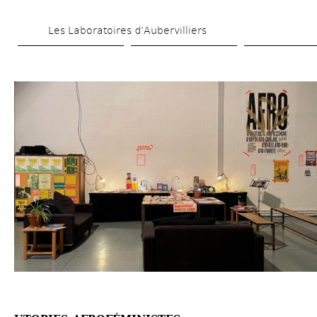
Aller 
Les Laboratoires d’Aubervilliers
au 
contenu 
principal