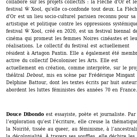
collabore sur les projets collectifs : la Flèche d'Or et le
festival Ẅ Xool, qu'elle co-confonde tout deux. La Flèch
d'Or est un lieu socio-culturel parisien reconnu pour sa 
artistique et politique contre les oppressions systémique
festival Ẅ Xool, créé en 2020, est un festival biennal de
cinéma qui promeut les femmes Noires cinéastes et leur
réalisations. Le collectif du festival est actuellement 
résident à Artagon Pantin. Elle a également été membr
active du collectif Décoloniser les Arts. Elle est 
actuellement en création, comme interprète, sur le proj
théâtral 
Debout
, mis en scène par Frédérique Mingant e
Delphine Battour, dont les textes écrits par huit auteuri
abordent les luttes féministes des années 70 en France
Douce Dibondo
est essayiste, poète et journaliste. Par 
l’exploration qu’est l’écriture, elle creuse la thématique
la Noirité, tissée au queer, au féminisme, à l’ancestralit
la décolonialité. À travers ses souffles, elle déchire les 