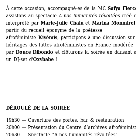
À cette occasion, accompagné·es de la MC 
Safya Fierc
assistons au spectacle 
À nos humanités révoltées
créé e
interprété par 
Marie-Julie Chalu
et 
Marina Monmirel
partir du recueil éponyme de la poétesse 
afroféministe 
Kiyémis
, participons à une discussion sur 
héritages des luttes afroféministes en France modérée 
par 
Douce Dibondo
et clôturons la soirée en dansant a
un DJ-set d'
Oxybabe
!
........................................................
DÉROULÉ DE LA SOIRÉE
19h30 — Ouverture des portes, bar & restauration
20h00 — Présentation du Centre d’archives afroféminis
20h30 — Spectacle "À nos humanités révoltées"